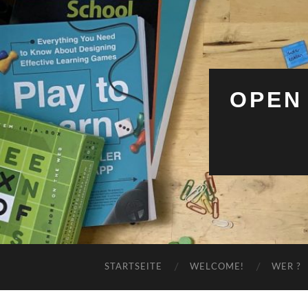
OPEN
STARTSEITE
WELCOME!
WER ?