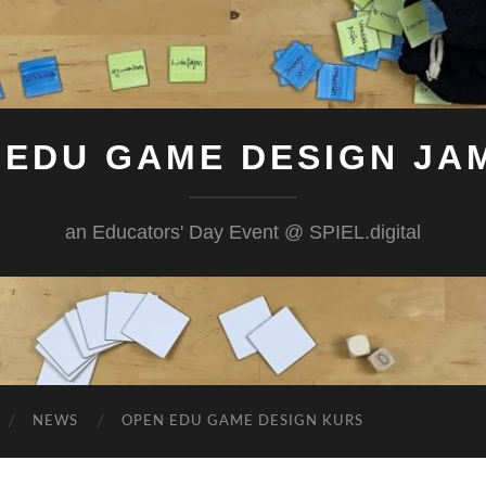
 EDU GAME DESIGN JAM
an Educators' Day Event @ SPIEL.digital
NEWS
OPEN EDU GAME DESIGN KURS