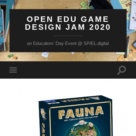
OPEN EDU GAME
DESIGN JAM 2020
an Educators' Day Event @ SPIEL.digital
Suchfe
Mobile-
ein-/a
Menü
ein-/ausblenden