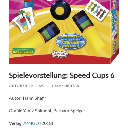
Spielevorstellung: Speed Cups 6
OKTOBER 29, 2020
/
1 KOMMENTAR
Autor: Haim Shafir
Grafik: Yaniv Shimoni, Barbara Spelger
Verlag:
AMIGO
(2018)